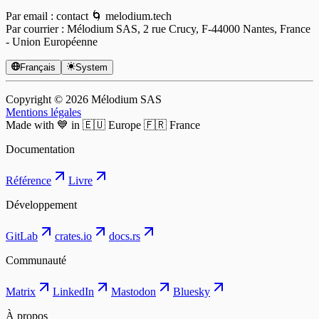
Par email : contact 🌀 melodium.tech
Par courrier : Mélodium SAS, 2 rue Crucy, F-44000 Nantes, France
- Union Européenne
Français
System
Copyright © ⁨2026⁩ Mélodium SAS
Mentions légales
Made with 💙 in 🇪🇺 Europe 🇫🇷 France
Documentation
Référence
Livre
Développement
GitLab
crates.io
docs.rs
Communauté
Matrix
LinkedIn
Mastodon
Bluesky
À propos